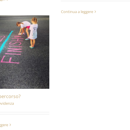
Continua a leggere
percorso?
evidenza
ggere