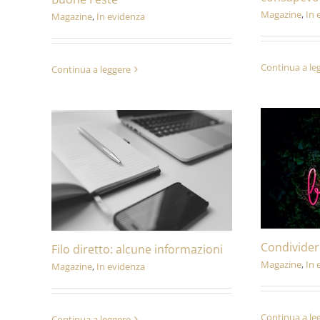
Magazine
,
In 
Magazine
,
In evidenza
Continua a le
Continua a leggere
Condivider
Filo diretto: alcune informazioni
Magazine
,
In 
Magazine
,
In evidenza
Continua a le
Continua a leggere