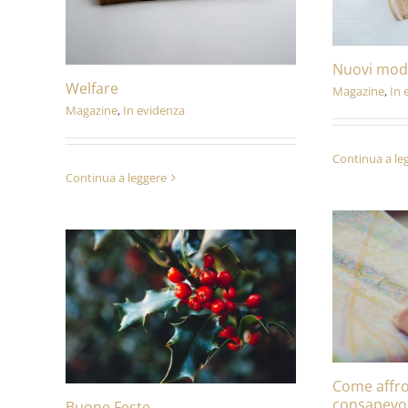
Nuovi mode
Welfare
Magazine
,
In 
Magazine
,
In evidenza
Continua a le
Continua a leggere
Come affro
consapevol
Buone Feste