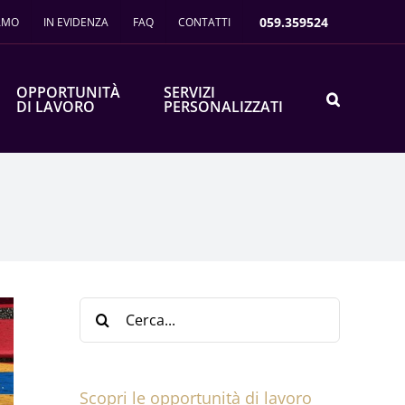
059.359524
IAMO
IN EVIDENZA
FAQ
CONTATTI
OPPORTUNITÀ
SERVIZI
DI LAVORO
PERSONALIZZATI
Cerca
per:
Scopri le opportunità di lavoro