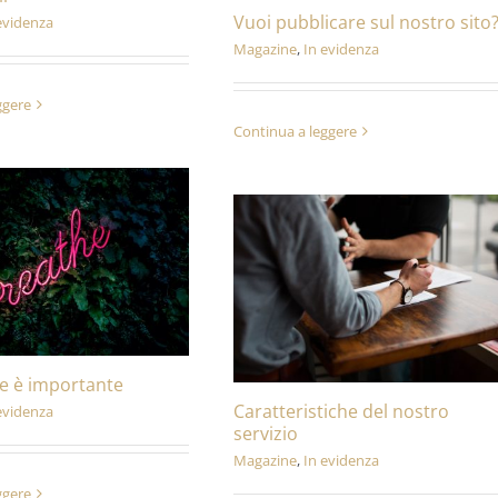
Vuoi pubblicare sul nostro sito
evidenza
Magazine
,
In evidenza
ggere
Continua a leggere
e è importante
Caratteristiche del nostro
evidenza
servizio
Magazine
,
In evidenza
ggere