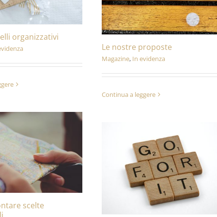
lli organizzativi
Le nostre proposte
evidenza
Magazine
,
In evidenza
ggere
Continua a leggere
ntare scelte
i