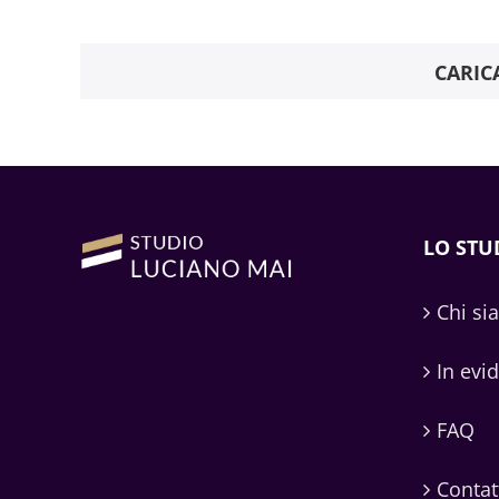
CARIC
LO STU
Chi si
In evi
FAQ
Contat