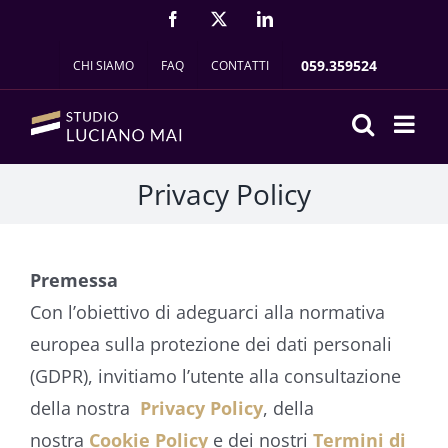
Salta
FACEBOOK
X
LINKEDIN
al
059.359524
CHI SIAMO
FAQ
CONTATTI
contenuto
Privacy Policy
Premessa
Con l’obiettivo di adeguarci alla normativa
europea sulla protezione dei dati personali
(GDPR), invitiamo l’utente alla consultazione
della nostra
Privacy Policy
, della
nostra
Cookie Policy
e dei nostri
Termini di