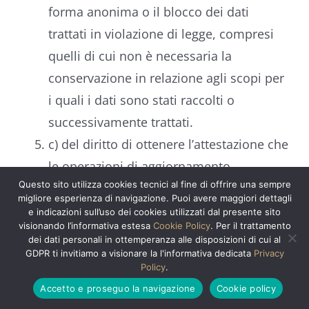
forma anonima o il blocco dei dati
trattati in violazione di legge, compresi
quelli di cui non è necessaria la
conservazione in relazione agli scopi per
i quali i dati sono stati raccolti o
successivamente trattati.
c) del diritto di ottenere l’attestazione che
le operazioni di aggiornamento,
Questo sito utilizza cookies tecnici al fine di offrire una sempre
rettificazione, integrazione dei dati,
migliore esperienza di navigazione. Puoi avere maggiori dettagli
cancellazione, blocco dei dati,
e indicazioni sull’uso dei cookies utilizzati dal presente sito
visionando l’informativa estesa
Cookie Policy
. Per il trattamento
trasformazione sono state portate a
dei dati personali in ottemperanza alle disposizioni di cui al
conoscenza, anche per quanto riguarda
GDPR ti invitiamo a visionare la l'informativa dedicata
Privacy
Policy
.
il loro contenuto, di coloro ai quali i dati
Accetto e proseguo la navigazione
Cookie policy
sono stati comunicati o diffusi,