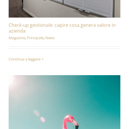
Check-up gestionale: capire cosa genera valore in
azienda
Magazine
,
Principale
,
News
Continua a leggere