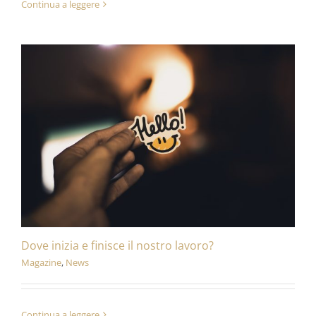
Continua a leggere
Dove inizia e finisce il nostro lavoro?
Magazine
,
News
Continua a leggere