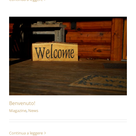
Benvenuto!
Magazine
,
News
Continua a leggere