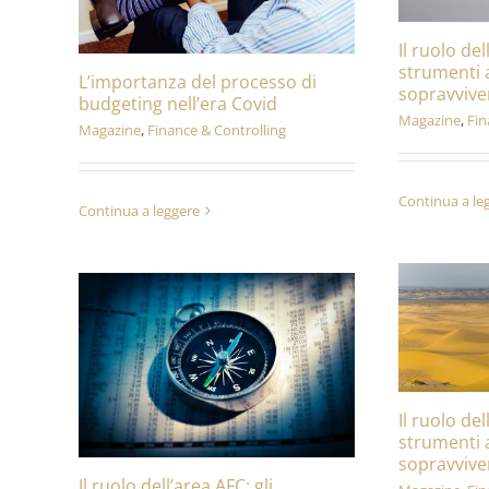
Il ruolo del
strumenti 
L’importanza del processo di
sopravviver
budgeting nell’era Covid
Magazine
,
Fin
Magazine
,
Finance & Controlling
Continua a le
Continua a leggere
Il ruolo del
strumenti 
sopravviver
Il ruolo dell’area AFC: gli