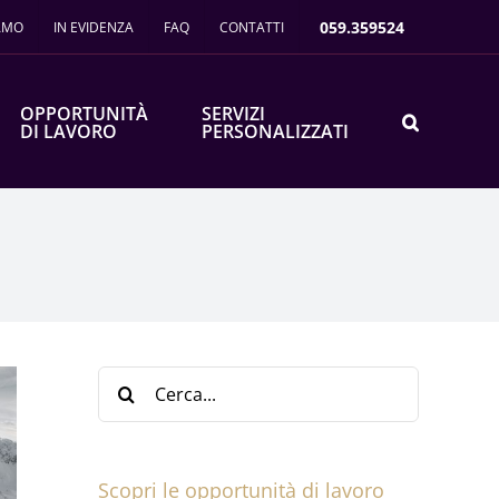
059.359524
IAMO
IN EVIDENZA
FAQ
CONTATTI
OPPORTUNITÀ
SERVIZI
DI LAVORO
PERSONALIZZATI
Cerca
per:
Scopri le opportunità di lavoro