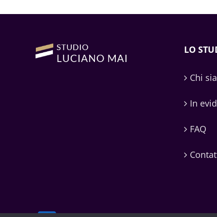
LO STU
Chi si
In evi
FAQ
Contat