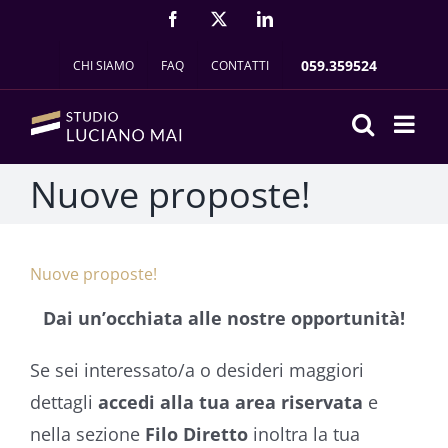
Salta
FACEBOOK
X
LINKEDIN
al
059.359524
CHI SIAMO
FAQ
CONTATTI
contenuto
Nuove proposte!
Nuove proposte!
Dai un’occhiata alle nostre opportunità!
Se sei interessato/a o desideri maggiori
dettagli
accedi alla tua area riservata
e
nella sezione
Filo Diretto
inoltra la tua