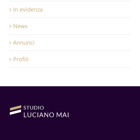
In evidenza
News
Annunci
Profili