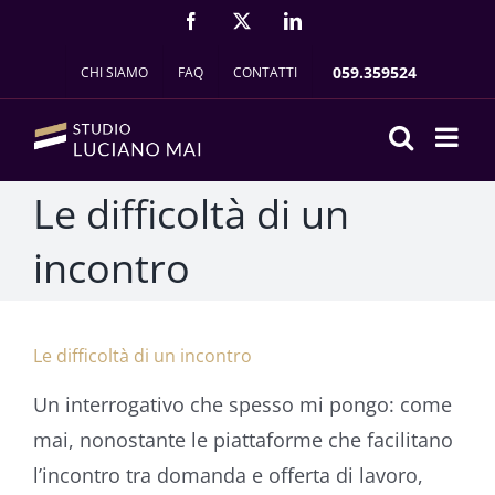
Salta
FACEBOOK
X
LINKEDIN
al
059.359524
CHI SIAMO
FAQ
CONTATTI
contenuto
Le difficoltà di un
incontro
Le difficoltà di un incontro
Un interrogativo che spesso mi pongo: come
mai, nonostante le piattaforme che facilitano
l’incontro tra domanda e offerta di lavoro,